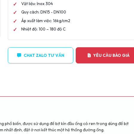
Vật liệu: Inox 304
Quy cách: DN15 - DN100
Áp xuất làm việc: 16kg/cm2
Nhiệt độ: 100 – 180 độ C
CHAT ZALO TƯ VẤN
YÊU CẦU BÁO GIÁ
N
ống phổ biến, được sử dụng để bịt kín đầu ống có ren trong dùng để bịt
ểm nhất định, đặt ở nơi kết thúc một hệ thống đường ống.