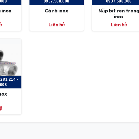
.008
0937.588.008
0937.588.008
 inox
Cà rá inox
Nắp bịt ren tron
inox
ệ
Liên hệ
Liên hệ
281.214 -
.008
inox
ệ