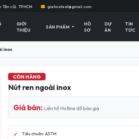
h Tân cũ). TPHCM
giatinsteel@gmail.com
G
GIỚI
HỒ
DỰ
TIN
SẢN PHẨM
THIỆU
SƠ
ÁN
TỨC
i inox
CÒN HÀNG
Nút ren ngoài inox
Giá bán:
Liên hệ Hotline để báo giá
Tiêu chuẩn: ASTM