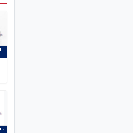
 -
-
 -