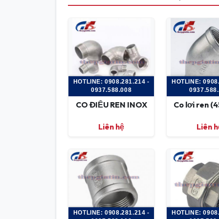
HOTLINE: 0908.281.214 -
HOTLINE: 0908.
0937.588.008
0937.588
CO ĐIẾU REN INOX
Co lơi ren (4
Liên hệ
Liên h
HOTLINE: 0908.281.214 -
HOTLINE: 0908.