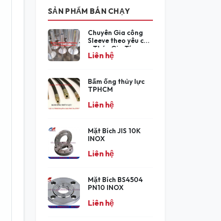
SẢN PHẨM BÁN CHẠY
Chuyên Gia công
Sleeve theo yêu cầu
- Thép Gia Tín
Liên hệ
Bấm ống thủy lực
TPHCM
Liên hệ
Mặt Bích JIS 10K
INOX
Liên hệ
Mặt Bích BS4504
PN10 INOX
Liên hệ