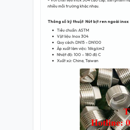
nhiều môi trường khác nhau.
Thông số kỹ thuật Nút bịt ren ngoài inox
Tiêu chuẩn: ASTM
Vật liệu: Inox 304
Quy cách: DN15 - DN100
Áp xuất làm việc: 16kg/cm2
Nhiệt độ: 100 – 180 độ C
Xuất xứ: China, Taiwan