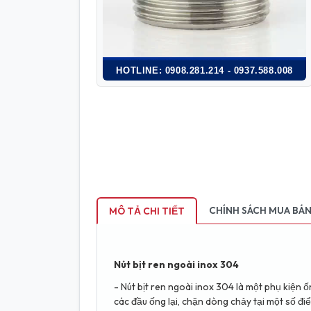
HOTLINE: 0908.281.214 - 0937.588.008
CHÍNH SÁCH MUA BÁ
MÔ TẢ CHI TIẾT
Nút bịt ren ngoài inox 304
- Nút bịt ren ngoài inox 304 là một phụ kiện 
các đầu ống lại, chặn dòng chảy tại một số đi