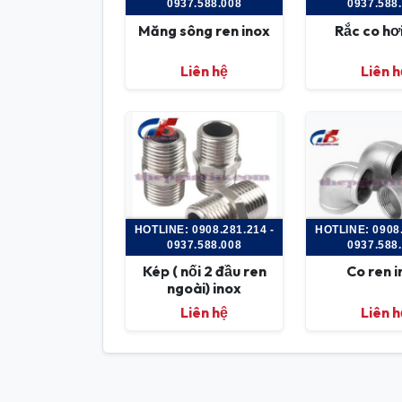
0937.588.008
0937.588
Măng sông ren inox
Rắc co hơi
Liên hệ
Liên h
HOTLINE: 0908.281.214 -
HOTLINE: 0908.
0937.588.008
0937.588
Kép ( nối 2 đầu ren
Co ren 
ngoài) inox
Liên hệ
Liên h