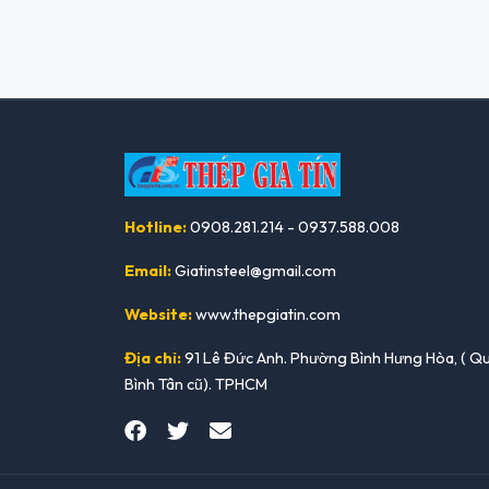
Hotline:
0908.281.214 - 0937.588.008
Email:
Giatinsteel@gmail.com
Website:
www.thepgiatin.com
Địa chỉ:
91 Lê Đức Anh. Phường Bình Hưng Hòa, ( Q
Bình Tân cũ). TPHCM