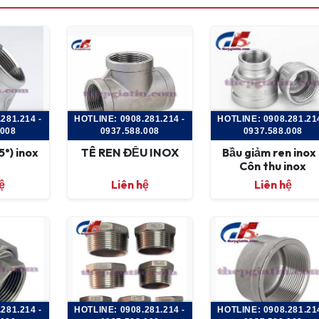
281.214 -
HOTLINE: 0908.281.214 -
HOTLINE: 0908.281.214
.008
0937.588.008
0937.588.008
5°) inox
TÊ REN ĐỀU INOX
Bầu giảm ren inox 
Côn thu inox
ệ
Liên hệ
Liên hệ
281.214 -
HOTLINE: 0908.281.214 -
HOTLINE: 0908.281.214