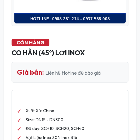
HOTLINE: 0908.281.214 - 0937.588.008
CÒN HÀNG
CO HÀN (45°) LƠI INOX
Giá bán:
Liên hệ Hotline để báo giá
Xuất Xứ: China
Size: DN15 - DN300
Độ dày: SCH10, SCH20, SCH40
Vật Liệu: Inox 304, Inox 316