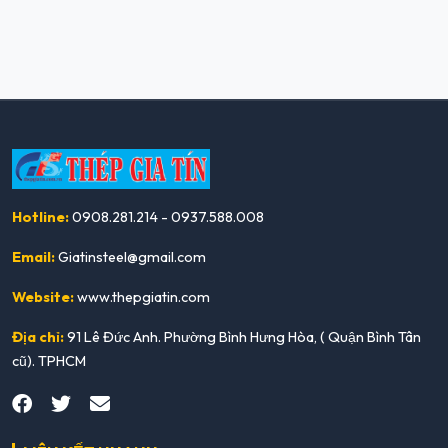
Hotline:
0908.281.214 - 0937.588.008
Email:
Giatinsteel@gmail.com
Website:
www.thepgiatin.com
Địa chỉ:
91 Lê Đức Anh. Phường Bình Hưng Hòa, ( Quận Bình Tân
cũ). TPHCM